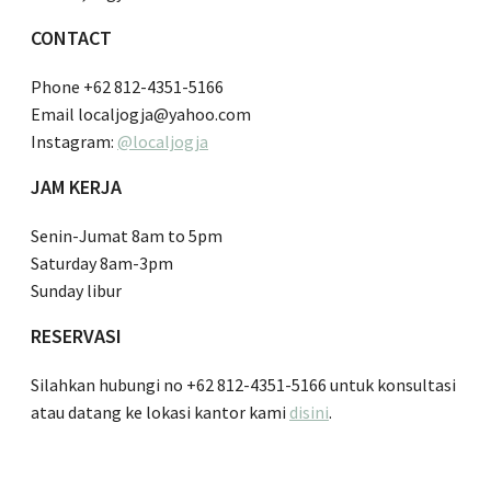
CONTACT
Phone +62 812-4351-5166
Email localjogja@yahoo.com
Instagram:
@localjogja
JAM KERJA
Senin-Jumat 8am to 5pm
Saturday 8am-3pm
Sunday libur
RESERVASI
Silahkan hubungi no +62 812-4351-5166 untuk konsultasi
atau datang ke lokasi kantor kami
disini
.