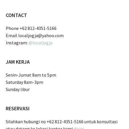
CONTACT
Phone +62 812-4351-5166
Email localjogja@yahoo.com
Instagram:
@localjogja
JAM KERJA
Senin-Jumat 8am to 5pm
Saturday 8am-3pm
Sunday libur
RESERVASI
Silahkan hubungi no +62 812-4351-5166 untuk konsultasi
atau datang ke lokasi kantor kami
disini
.