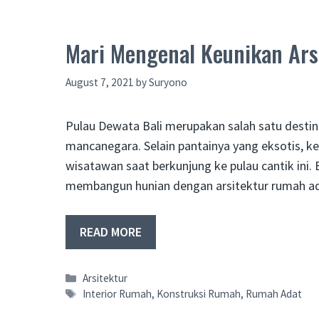
Mari Mengenal Keunikan Ars
August 7, 2021
by
Suryono
Pulau Dewata Bali merupakan salah satu destin
mancanegara. Selain pantainya yang eksotis, k
wisatawan saat berkunjung ke pulau cantik ini.
membangun hunian dengan arsitektur rumah adat
READ MORE
Categories
Arsitektur
Tags
Interior Rumah
,
Konstruksi Rumah
,
Rumah Adat