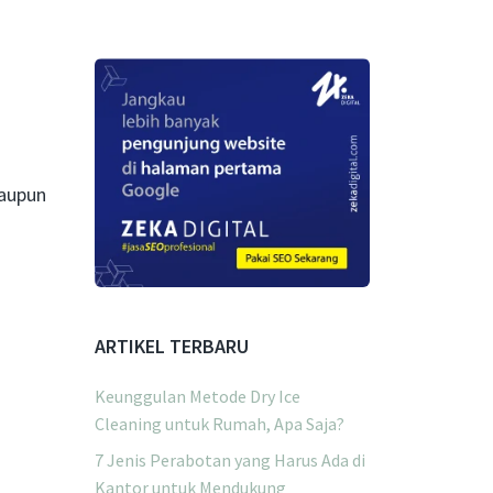
maupun
ARTIKEL TERBARU
Keunggulan Metode Dry Ice
Cleaning untuk Rumah, Apa Saja?
7 Jenis Perabotan yang Harus Ada di
Kantor untuk Mendukung