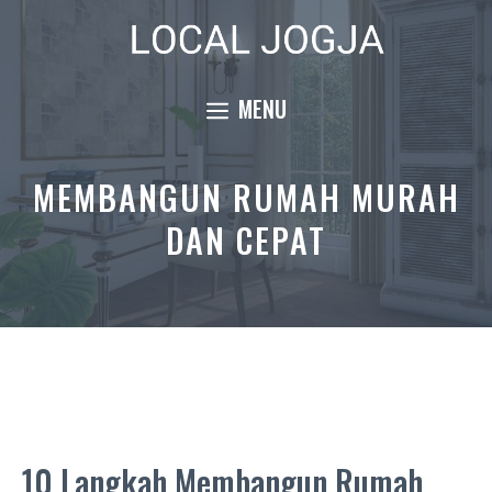
Skip
to
content
MENU
MEMBANGUN RUMAH MURAH
DAN CEPAT
10 Langkah Membangun Rumah