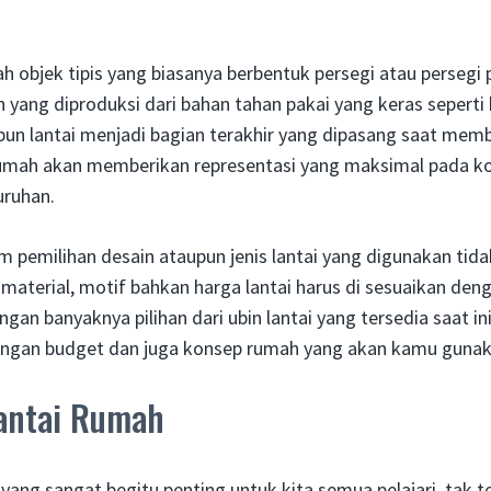
ah objek tipis yang biasanya berbentuk persegi atau persegi 
ang diproduksi dari bahan tahan pakai yang keras seperti 
pun lantai menjadi bagian terakhir yang dipasang saat me
rumah akan memberikan representasi yang maksimal pada k
uruhan.
am pemilihan desain ataupun jenis lantai yang digunakan tid
, material, motif bahkan harga lantai harus di sesuaikan den
ngan banyaknya pilihan dari ubin lantai yang tersedia saat i
ngan budget dan juga konsep rumah yang akan kamu guna
Lantai Rumah
 yang sangat begitu penting untuk kita semua pelajari, tak t