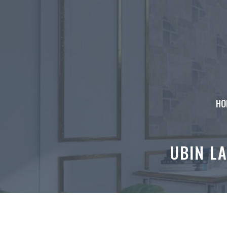
Skip
to
content
HO
UBIN L