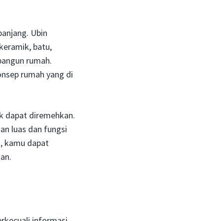
panjang. Ubin
keramik, batu,
mbangun rumah.
onsep rumah yang di
ak dapat diremehkan.
gan luas dan fungsi
ni, kamu dapat
kan.
erkecuali informasi