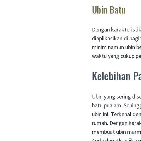
Ubin Batu
Dengan karakteristi
diaplikasikan di bag
minim namun ubin be
waktu yang cukup pa
Kelebihan P
Ubin yang sering dis
batu pualam. Sehin
ubin ini. Terkenal d
rumah. Dengan karak
membuat ubin marmer
Anda dapatkan jika 