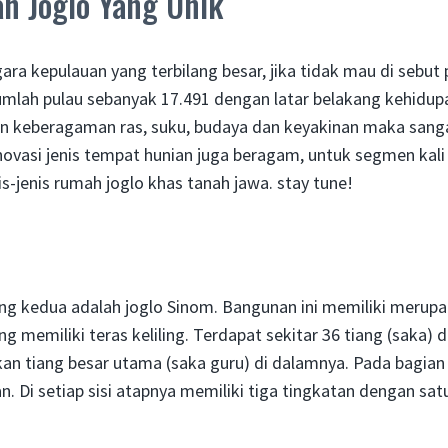
ah Joglo Yang Unik
ra kepulauan yang terbilang besar, jika tidak mau di sebut p
umlah pulau sebanyak 17.491 dengan latar belakang kehidupa
n keberagaman ras, suku, budaya dan keyakinan maka sanga
ovasi jenis tempat hunian juga beragam, untuk segmen kali 
is-jenis rumah joglo khas tanah jawa. stay tune!
ang kedua adalah joglo Sinom. Bangunan ini memiliki mer
g memiliki teras keliling. Terdapat sekitar 36 tiang (saka)
n tiang besar utama (saka guru) di dalamnya. Pada bagian a
. Di setiap sisi atapnya memiliki tiga tingkatan dengan sa