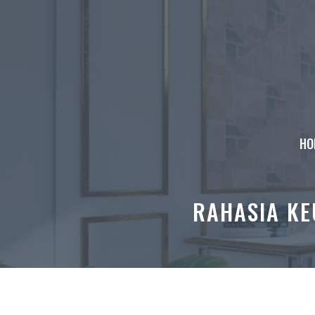
Skip
to
content
HO
RAHASIA KE