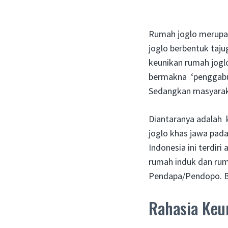
Rumah joglo merupak
joglo berbentuk taj
keunikan rumah joglo 
bermakna ‘penggabun
Sedangkan masyaraka
Diantaranya adalah 
joglo khas jawa pad
Indonesia ini terdir
rumah induk dan rum
Pendapa/Pendopo. Ba
Rahasia Keu