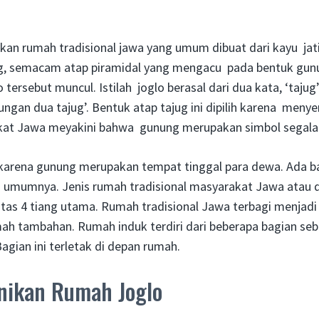
an rumah tradisional jawa yang umum dibuat dari kayu jat
ug, semacam atap piramidal yang mengacu pada bentuk gunun
tersebut muncul. Istilah joglo berasal dari dua kata, ‘tajug’
gan dua tajug’. Bentuk atap tajug ini dipilih karena menye
t Jawa meyakini bahwa gunung merupakan simbol segala h
karena gunung merupakan tempat tinggal para dewa. Ada b
a umumnya. Jenis rumah tradisional masyarakat Jawa atau da
i atas 4 tiang utama. Rumah tradisional Jawa terbagi menjadi
ah tambahan. Rumah induk terdiri dari beberapa bagian seba
gian ini terletak di depan rumah.
nikan Rumah Joglo