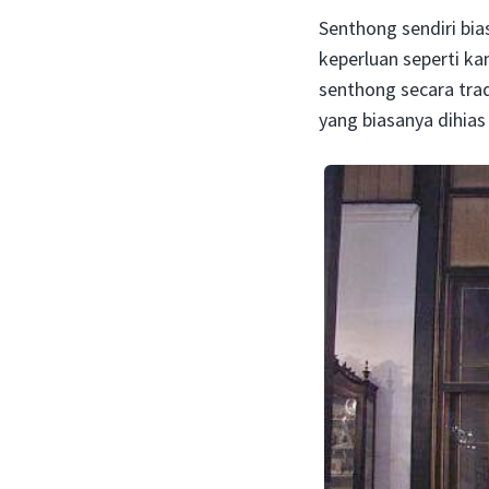
Senthong sendiri bi
keperluan seperti ka
senthong secara trad
yang biasanya dihia