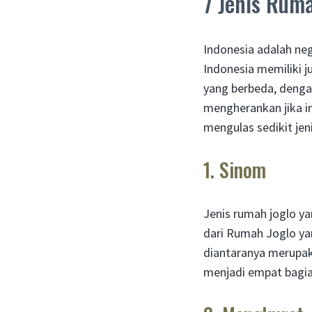
7 Jenis Rum
Indonesia adalah nega
Indonesia memiliki j
yang berbeda, denga
mengherankan jika in
mengulas sedikit jen
1. Sinom
Jenis rumah joglo y
dari Rumah Joglo yan
diantaranya merupaka
menjadi empat bagian