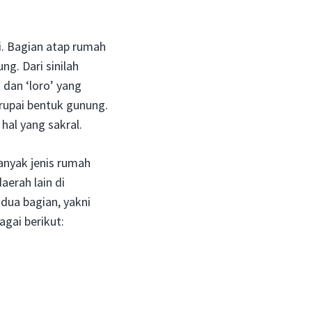
i. Bagian atap rumah
g. Dari sinilah
 dan ‘loro’ yang
rupai bentuk gunung.
al yang sakral.
anyak jenis rumah
erah lain di
 dua bagian, yakni
gai berikut: