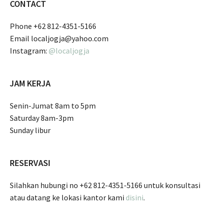
CONTACT
Phone +62 812-4351-5166
Email localjogja@yahoo.com
Instagram:
@localjogja
JAM KERJA
Senin-Jumat 8am to 5pm
Saturday 8am-3pm
Sunday libur
RESERVASI
Silahkan hubungi no +62 812-4351-5166 untuk konsultasi
atau datang ke lokasi kantor kami
disini
.