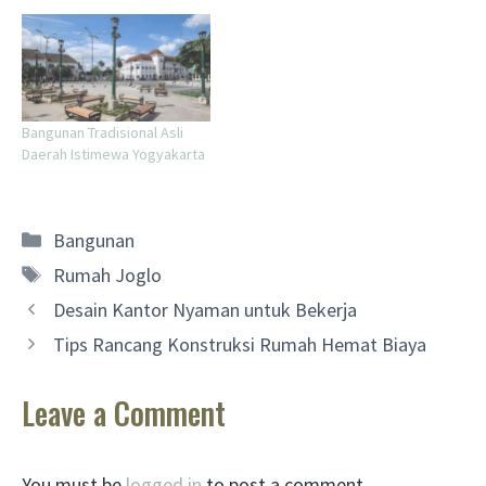
Bangunan Tradisional Asli
Daerah Istimewa Yogyakarta
Categories
Bangunan
Tags
Rumah Joglo
Desain Kantor Nyaman untuk Bekerja
Tips Rancang Konstruksi Rumah Hemat Biaya
Leave a Comment
You must be
logged in
to post a comment.