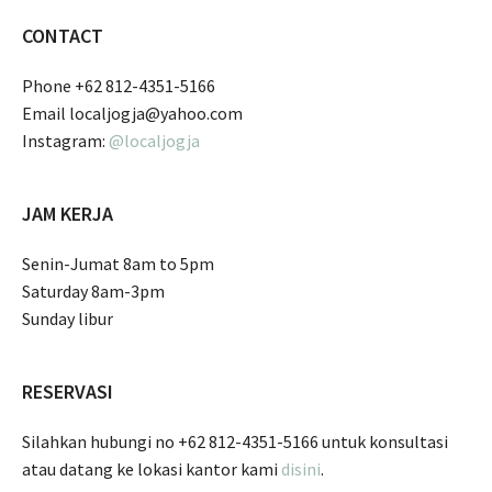
CONTACT
Phone +62 812-4351-5166
Email localjogja@yahoo.com
Instagram:
@localjogja
JAM KERJA
Senin-Jumat 8am to 5pm
Saturday 8am-3pm
Sunday libur
RESERVASI
Silahkan hubungi no +62 812-4351-5166 untuk konsultasi
atau datang ke lokasi kantor kami
disini
.